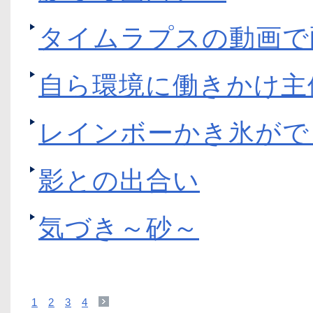
タイムラプスの動画で
自ら環境に働きかけ主
レインボーかき氷がで
影との出合い
気づき～砂～
1
2
3
4