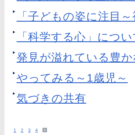
「子どもの姿に注目～
「科学する心」につい
発見が溢れている豊か
やってみる～1歳児～
気づきの共有
1
2
3
4