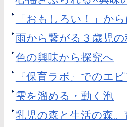
「おもしろい！」から
雨から繋がる３歳児の
色の興味から探究へ
『保育ラボ』でのエピ
雫を溜める・動く泡
乳児の森と生活の森。