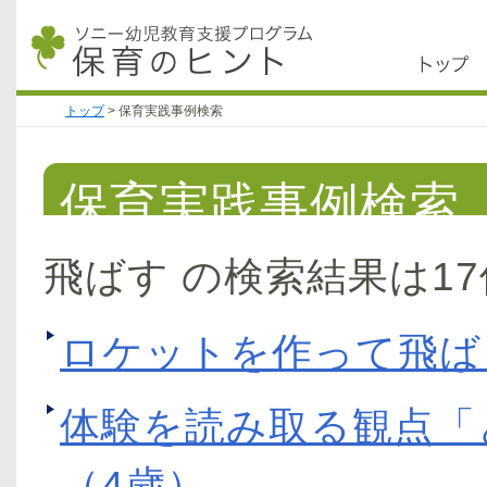
トップ
>
保育実践事例検索
保育実践事例検索
飛ばす の検索結果は1
ロケットを作って飛ば
体験を読み取る観点「
（4歳）