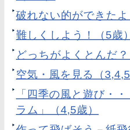
破れない的ができたよ
難しくしよう！（5歳
どっちがよくとんだ？
空気・風を見る（3,4,
「四季の風と遊び・・
ラム」（4,5歳）
作って飛ばそう－紙飛