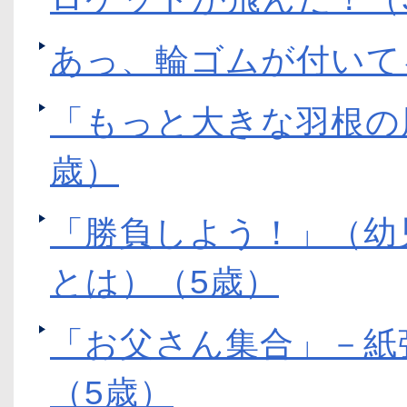
あっ、輪ゴムが付いて
「もっと大きな羽根の
歳）
「勝負しよう！」（幼
とは）（5歳）
「お父さん集合」－紙
（5歳）