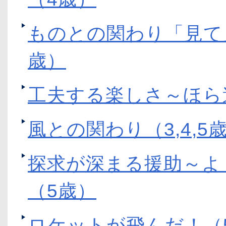
ものとの関わり「見て
歳）
工夫する楽しさ～ほら
風との関わり（3,4,5
探求が深まる援助～よ
（5歳）
ロケットが飛んだ！（