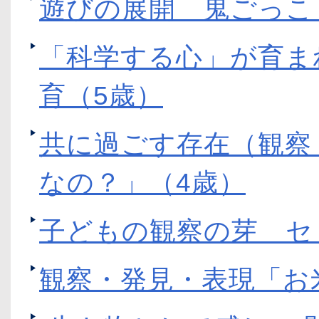
遊びの展開 鬼ごっ
「科学する心」が育ま
育（5歳）
共に過ごす存在（観察
なの？」（4歳）
子どもの観察の芽 セ
観察・発見・表現「お