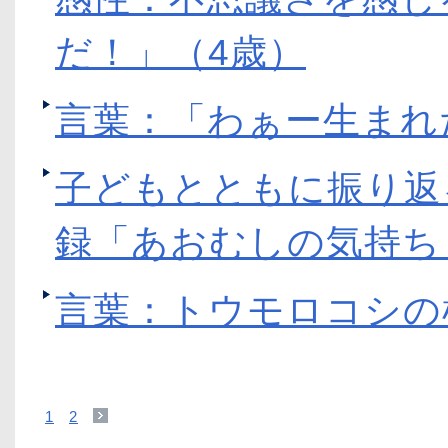
だ！」（4歳）
言葉：「わぁー生まれ
子どもとともに振り返
録「あおむしの気持ち
言葉：トウモロコシの
1
2