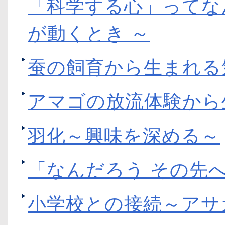
「科学する心」ってな
が動くとき ～
蚕の飼育から生まれる
アマゴの放流体験から
羽化～興味を深める～
「なんだろう その先
小学校との接続～アサ