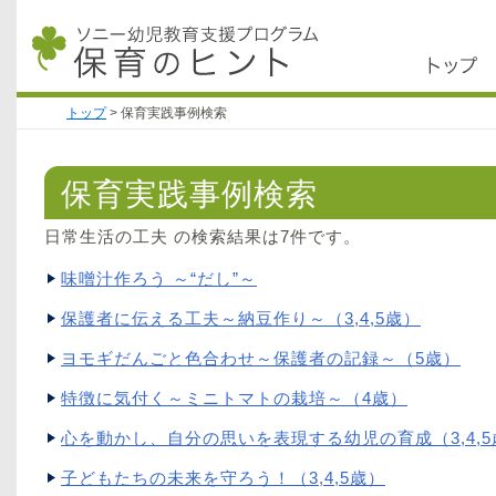
トップ
>
保育実践事例検索
保育実践事例検索
日常生活の工夫 の検索結果は7件です。
味噌汁作ろう ～“だし”～
保護者に伝える工夫～納豆作り～（3,4,5歳）
ヨモギだんごと色合わせ～保護者の記録～（5歳）
特徴に気付く～ミニトマトの栽培～（4歳）
心を動かし、自分の思いを表現する幼児の育成（3,4,
子どもたちの未来を守ろう！（3,4,5歳）