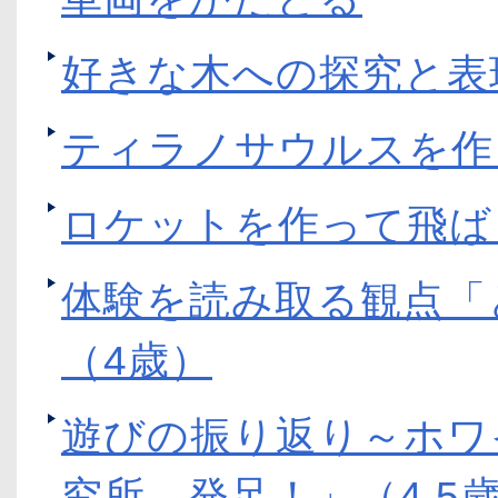
好きな木への探究と表
ティラノサウルスを作
ロケットを作って飛ば
体験を読み取る観点「
（4歳）
遊びの振り返り～ホワ
究所 発足！」（4,5