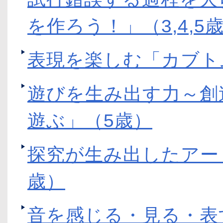
を作ろう！」（3,4,5
表現を楽しむ「カブト
遊びを生み出す力～創
遊ぶ」（5歳）
探究が生み出したアー
歳）
音を感じる・見る・表