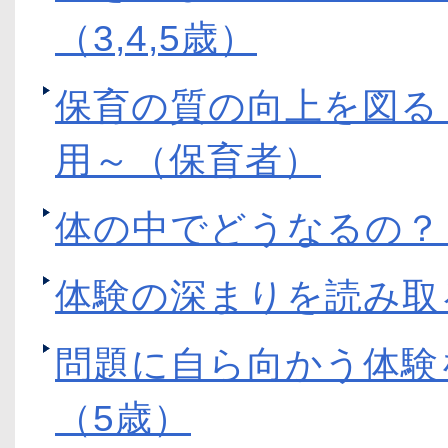
（3,4,5歳）
保育の質の向上を図る
用～（保育者）
体の中でどうなるの？
体験の深まりを読み取
問題に自ら向かう体験
（5歳）