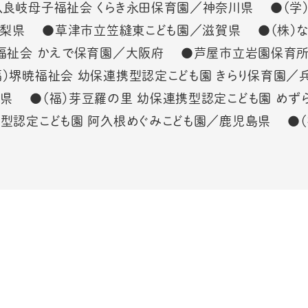
岐母子福祉会 くらき永田保育園／神奈川県 ●（学）C2C Gl
／山梨県 ●草津市立笠縫東こども園／滋賀県 ●（株）な
清福祉会 かえで保育園／大阪府 ●芦屋市立岩園保育
）堺暁福祉会 幼保連携型認定こども園 きらり保育園／
山県 ●（福）芽豆羅の里 幼保連携型認定こども園 め
携型認定こども園 阿久根めぐみこども園／鹿児島県 ●（