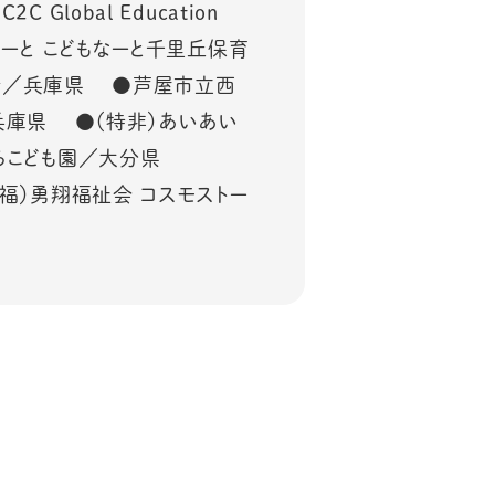
obal Education
ーと こどもなーと千里丘保育
所／兵庫県 ●芦屋市立西
兵庫県 ●（特非）あいあい
ずらこども園／大分県
福）勇翔福祉会 コスモストー