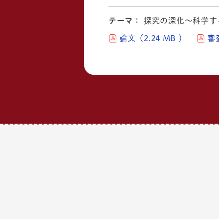
テーマ：
探究の深化～科学す
論文（2.24 MB ）
審査