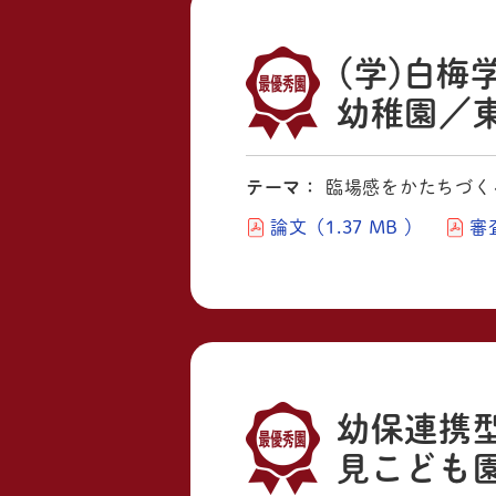
（学）白梅
幼稚園／
テーマ：
臨場感をかたちづく
論文（1.37 MB ）
審査
幼保連携
見こども