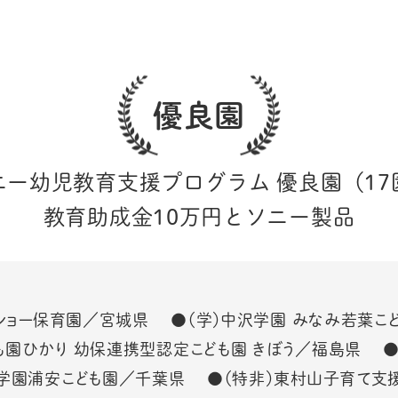
優良園
ニー幼児教育支援プログラム
優良園（17
教育助成金10万円とソニー製品
まショー保育園／宮城県 ●（学）中沢学園 みなみ若葉こ
園ひかり 幼保連携型認定こども園 きぼう／福島県 ●
学園浦安こども園／千葉県 ●（特非）東村山子育て支援