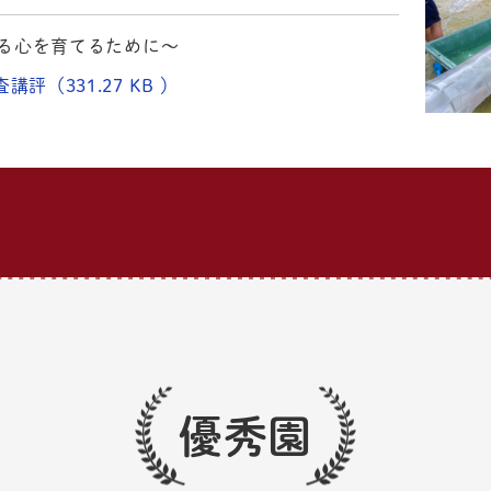
る心を育てるために～
講評（331.27 KB ）
優秀園