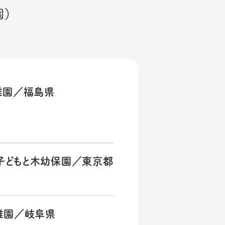
園）
稚園／福島県
テ子どもと木幼保園／東京都
稚園／岐阜県