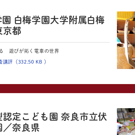
学園 白梅学園大学附属白梅
東京都
る 遊びが拓く電車の世界
講評（332.50 KB ）
型認定こども園 奈良市立伏
園／奈良県