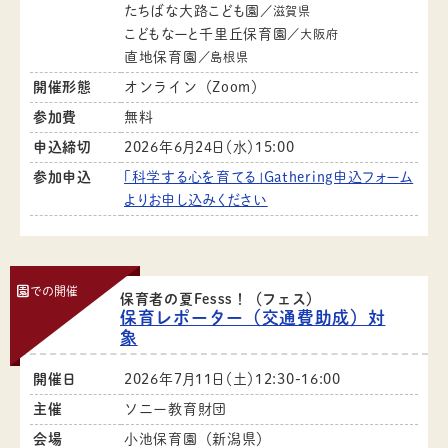
たちばな大路こども園
／滋賀県
こどもなーと千里丘保育園
／大阪府
直地保育園
／島根県
開催形態
オンライン（Zoom）
参加費
無料
申込締切
2026年6月24日（水）15:00
参加申込
「科学する心を育てる」Gathering申込フォーム
よりお申し込みください
園
での開催
保育者の夏Fesss！（フェス）
保育レポーター（交通費助成）対
象
開催日
2026年7月11日（土）12:30-16:00
主催
ソニー教育財団
会場
小池保育園（新潟県）