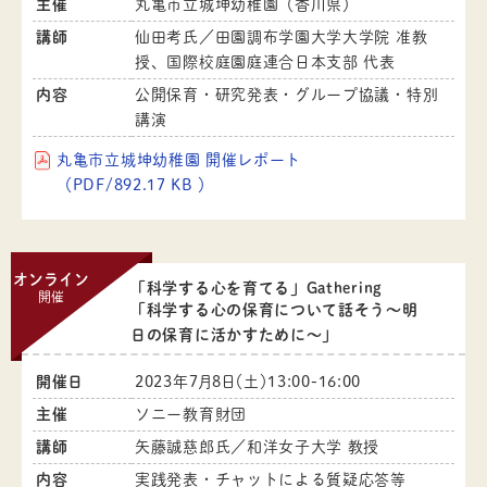
主催
丸亀市立城坤幼稚園（香川県）
講師
仙田考氏／田園調布学園大学大学院 准教
授、国際校庭園庭連合日本支部 代表
内容
公開保育・研究発表・グループ協議・特別
講演
丸亀市立城坤幼稚園 開催レポート
（PDF/892.17 KB ）
オンライン
「科学する心を育てる」Gathering
開催
「科学する心の保育について話そう～明
日の保育に活かすために～」
開催日
2023年7月8日（土）13:00-16:00
主催
ソニー教育財団
講師
矢藤誠慈郎氏／和洋女子大学 教授
内容
実践発表・チャットによる質疑応答等