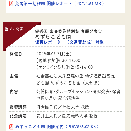
荒尾第一幼稚園 開催レポート
（PDF/1.64 MB ）
園
での開催
優秀園 審査委員特別賞 実践発表会
めずらこども園
保育レポーター（交通費助成）対象
開催日
2025年6月7日（土）
【現地参加】9:30-16:00
【オンライン参加】12:45-16:00
主催
社会福祉法人芽豆羅の里 幼保連携型認定こ
ども園 めずらこども園（大分県）
内容
公開保育・グループセッション・研究発表・保育
の振り返り・記念講演等
指導講評
河合優子氏／聖徳大学 教授
記念講演
安井正人氏／慶応義塾大学 教授
めずらこども園 開催案内
（PDF/865.02 KB ）