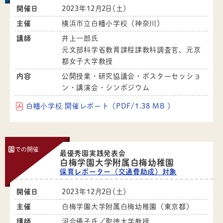
開催日
2023年12月2日（土）
主催
横浜市立白幡小学校（神奈川）
講師
井上一郎氏
元文部科学省教育課程課教科調査官、元京
都女子大学教授
内容
公開授業・研究協議会・ポスターセッショ
ン・講演会・シンポジウム
白幡小学校 開催レポート（PDF/1.38 MB ）
園
での開催
最優秀園実践発表会
白梅学園大学附属白梅幼稚園
保育レポーター（交通費助成）対象
開催日
2023年12月2日（土）
主催
白梅学園大学附属白梅幼稚園（東京都）
講師
河合優子氏／聖徳大学教授