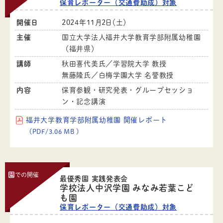
保育レポーター（交通費助成）対象
開催日
2024年11月2日（土）
主催
国立大学法人福井大学教育学部附属幼稚園
（福井県）
講師
秋田喜代美氏／学習院大学 教授
無藤隆氏／白梅学園大学 名誉教授
内容
保育参観・研究発表・グループセッショ
ン・記念講演
福井大学教育学部附属幼稚園 開催レポート
（PDF/3.06 MB ）
園
での開催
最優秀園 実践発表会
学校法人中沢学園 みなみ若葉こど
も園
保育レポーター（交通費助成）対象