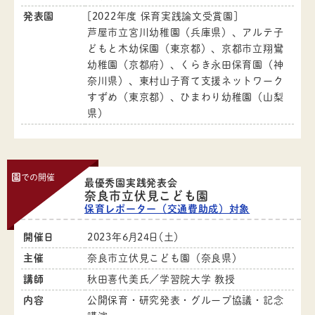
発表園
[2022年度 保育実践論文受賞園]
芦屋市立宮川幼稚園（兵庫県）、アルテ子
どもと木幼保園（東京都）、京都市立翔鸞
幼稚園（京都府）、くらき永田保育園（神
奈川県）、東村山子育て支援ネットワーク
すずめ（東京都）、ひまわり幼稚園（山梨
県）
園
での開催
最優秀園実践発表会
奈良市立伏見こども園
保育レポーター（交通費助成）対象
開催日
2023年6月24日（土）
主催
奈良市立伏見こども園（奈良県）
講師
秋田喜代美氏／学習院大学 教授
内容
公開保育・研究発表・グループ協議・記念