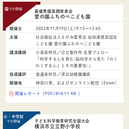
園
での開催
最優秀園実践発表会
愛の園ふちのべこども園
開催日
2022年11月19日（土）9:15〜12:45
主催
社会福祉法人さがみ愛育会 幼保連携型認定
こども園 愛の園ふちのべこども園
講演講師
小泉英明氏／日立製作所 名誉フェロー
「科学する心を育む-脳科学から見た『わく
わくする心』とその重要性-」
指導講評
渡邉英則氏／港北幼稚園園長
開催地
神奈川県、およびオンライン配信（Zoom)
開催レポート（PDF/818.11 KB ）
小・中学校
子ども科学教育研究全国大会
での開催
横浜市立立野小学校