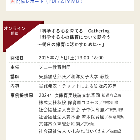
開催レポート（PDF/2.19 MB ）
オンライン
「科学する心を育てる」Gathering
開催
「科学する心の保育について話そう
～明日の保育に活かすために～」
開催日
2025年7月5日（土）13:00-16:00
主催
ソニー教育財団
講師
矢藤誠慈郎氏／和洋女子大学 教授
内容
実践発表・チャットによる質疑応答等
事例提供園
2024年度保育実践論文執筆園
都道府県順
株式会社秋桜 保育園コスモス
／神奈川県
社会福祉法人喜慈会 子中保育園
／神奈川県
社会福祉法人若木会 若木保育園
／神奈川県
京都市立翔鸞幼稚園
／京都府
社会福祉法人 いしみねほいくえん
／福岡県