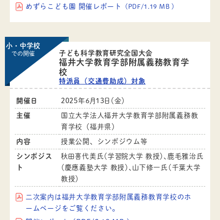
めずらこども園 開催レポート
（PDF/1.19 MB ）
小・中学校
子ども科学教育研究全国大会
での開催
福井大学教育学部附属義務教育学
校
特派員（交通費助成）対象
開催日
2025年6月13日（金）
主催
国立大学法人福井大学教育学部附属義務教
育学校（福井県）
内容
授業公開、シンポジウム等
シンポジス
秋田喜代美氏（学習院大学 教授）、鹿毛雅治氏
ト
（慶應義塾大学 教授）、山下修一氏（千葉大学
教授）
二次案内は福井大学教育学部附属義務教育学校のホ
ームページをご覧ください。