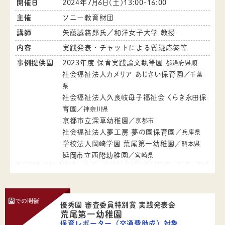
開催日
2024年7月6日（土）13:00-16:00
主催
ソニー教育財団
講師
矢藤誠慈郎氏／和洋女子大学 教授
内容
実践発表・チャットによる質疑応答等
事例提供園
2023年度 保育実践論文執筆園
都道府県順
社会福祉法人カメリア あじさい保育園
／千葉
県
社会福祉法人久良岐母子福祉会 くらき永田保
育園
／神奈川県
京都市立深草幼稚園
／京都市
社会福祉法人夢工房 夢の園保育園
／兵庫県
学校法人岡崎学園 荒尾第一幼稚園
／熊本県
延岡市立西階幼稚園
／宮崎県
園
での開催
優秀園 審査委員特別賞 実践発表会
荒尾第一幼稚園
保育レポーター（交通費助成）対象