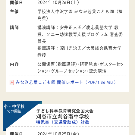
開催日
2024年10月26日（土）
主催
学校法人中沢学園 みなみ若葉こども園（福
島県）
講師
講演講師：安井正人氏／慶応義塾大学 教
授、ソニー幼児教育支援プログラム 審査委
員長
指導講評：瀧川光治氏／大阪総合保育大学
教授
内容
公開保育（指導講評）・研究発表・ポスターセッ
ション・グループセッション・記念講演
みなみ若葉こども園 開催レポート
（PDF/1.36 MB ）
小・中学校
子ども科学教育研究全国大会
での開催
刈谷市立刈谷南中学校
特派員（交通費助成）対象
開催日
2024年10月25日（金）