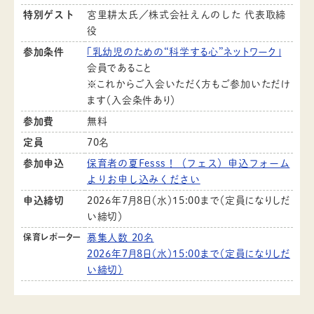
特別ゲスト
宮里耕太氏／株式会社えんのした 代表取締
役
参加条件
「乳幼児のための“科学する心”ネットワーク」
会員であること
※これからご入会いただく方もご参加いただけ
ます（入会条件あり）
参加費
無料
定員
70名
参加申込
保育者の夏Fesss！（フェス）申込フォーム
よりお申し込みください
申込締切
2026年7月8日（水）15:00まで（定員になりしだ
い締切）
保育レポーター
募集人数 20名
2026年7月8日（水）15:00まで（定員になりしだ
い締切）