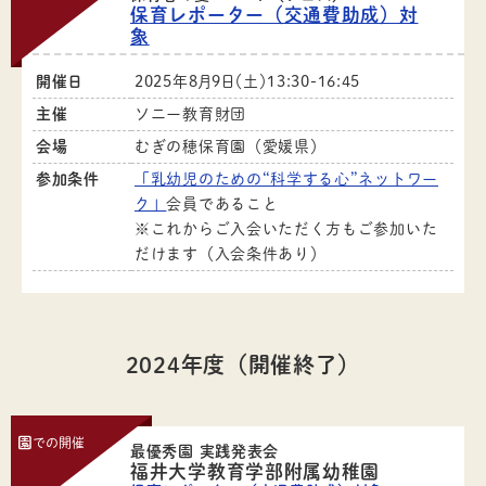
保育レポーター（交通費助成）対
象
開催日
2025年8月9日（土）13:30-16:45
主催
ソニー教育財団
会場
むぎの穂保育園（愛媛県）
参加条件
「乳幼児のための“科学する心”ネットワー
ク」
会員であること
※これからご入会いただく方もご参加いた
だけます（入会条件あり）
2024年度（開催終了）
園
での開催
最優秀園 実践発表会
福井大学教育学部附属幼稚園