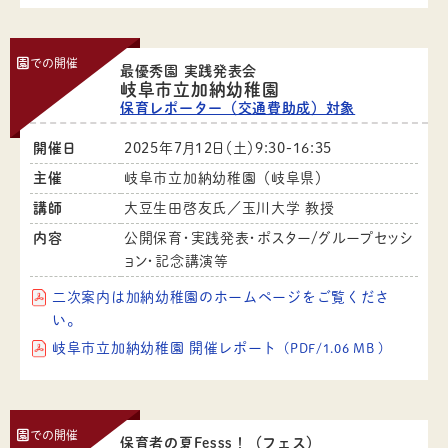
園
での開催
最優秀園 実践発表会
岐阜市立加納幼稚園
保育レポーター（交通費助成）対象
開催日
2025年7月12日（土）9:30-16:35
主催
岐阜市立加納幼稚園（岐阜県）
講師
大豆生田啓友氏／玉川大学 教授
内容
公開保育・実践発表・ポスター/グループセッシ
ョン・記念講演等
二次案内は加納幼稚園のホームページをご覧くださ
い。
岐阜市立加納幼稚園 開催レポート
（PDF/1.06 MB ）
園
での開催
保育者の夏Fesss！（フェス）