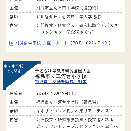
主催
刈谷市立刈谷南中学校（愛知県）
講師
北川啓介氏／名古屋工業大学 教授
内容
公開授業・研究発表・研究協議会・ポスタ
ーセッション・記念講演 など
刈谷南中学校 開催レポート（PDF/1022.67 KB ）
小・中学校
子ども科学教育研究全国大会
での開催
福島市立三河台小学校
特派員（交通費助成）対象
開催日
2024年10月19日（土）
主催
福島市立三河台小学校（福島県）
講師
キボリノコンノ氏／木彫りアーティスト
内容
公開授業・研究概要説明・授業者と語る
会・ラウンドテーブルセッション・記念講