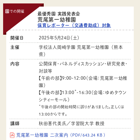
園
での開催
最優秀園 実践発表会
荒尾第一幼稚園
保育レポーター（交通費助成）対象
開催日
2025年5月24日（土）
主催
学校法人岡崎学園 荒尾第一幼稚園（熊本
県）
内容
公開保育・パネルディスカッション・研究発表・
対談等
【午前の部】9:00-12:00（会場：荒尾第一幼稚
園）
*
【午後の部】13:00
-16:30（会場：ゆめタウン
シティーモール）
*
午後の部の開始時間に誤りがありました。正しくは
13:00からです。
講師
秋田喜代美氏／学習院大学 教授
荒尾第一幼稚園 二次案内
（PDF/643.24 KB ）