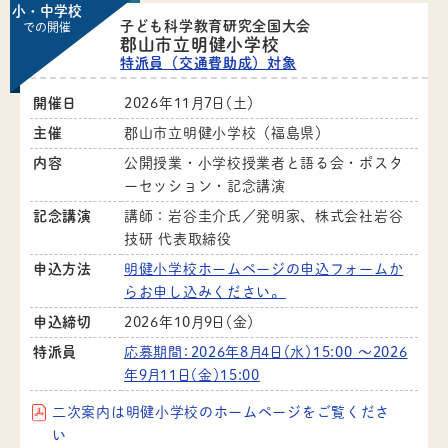
小・中学校
子ども科学教育研究全国大会
での開催
郡山市立明健小学校
特派員（交通費助成）対象
開催日
2026年11月7日（土）
主催
郡山市立明健小学校（福島県）
内容
公開授業・小学校授業者と語る会・ポスタ
ーセッション・記念講演
記念講演
講師：岩谷圭介氏／発明家、株式会社岩谷
技研 代表取締役
申込方法
明健小学校ホームページの申込フォームか
らお申し込みください。
申込締切
2026年10月9日（金）
特派員
応募期間：2026年8月4日（水）15:00 ～2026
年9月11日（金）15:00
二次案内は明健小学校のホームページをご覧くださ
い