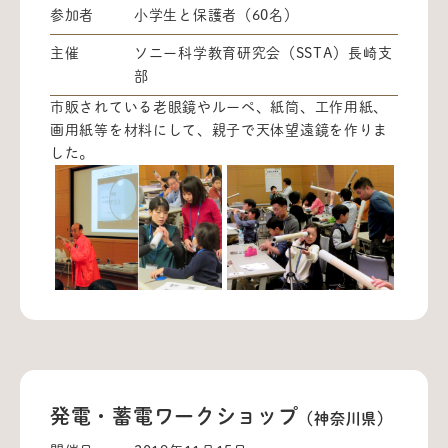
参加者
小学生と保護者（60名）
主催
ソニー科学教育研究会（SSTA）長崎支
部
市販されている老眼鏡やルーペ、紙筒、工作用紙、
画用紙等を材料にして、親子で天体望遠鏡を作りま
した。
発電・蓄電ワークショップ
（神奈川県）